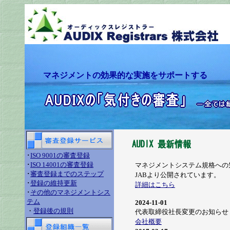
マネジメントの効果的な実施をサポートする
･
ISO 9001の審査登録
･
ISO 14001の審査登録
マネジメントシステム規格への
･
審査登録までのステップ
JABより公開されています。
･
登録の維持更新
詳細はこちら
･
その他のマネジメントシス
テム
2024-11-
01
・
登録後の規則
代表取締役社長変更のお知らせ
会社概要