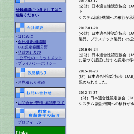
2017-03-
17
(公財）日本適合性認定協会（JAB)よ
登録組織につきましてはご
ト
連絡ください
システム
認証機関への移行が承
2017-01-20
(公財）日本適合性認定協会（J
･
はじめに
製品、
プラスチック製品）の拡
･
会社概要/組織図
･
JAB認定範囲分野
2016-06-24
･
品質方針及び
(公財）日本適合性認定協会（JAB)よりI
公平性のコミットメント
に基づく認証に対する認定の移
･
プライバシーポリシー
2015-10-23
(財）日本適合性認定協会（JA
認められました。
･
お見積もり依頼
2012-11-27
（財）日本適合性認定協会（JAB)よ
･
お問合せ･苦情･異議申立て
システム
認証機関への移行が
･
プロフィール
Links